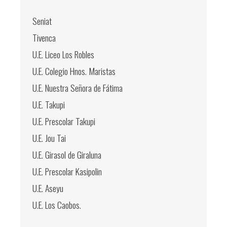
Seniat
Tivenca
U.E. Liceo Los Robles
U.E. Colegio Hnos. Maristas
U.E. Nuestra Señora de Fátima
U.E. Takupi
U.E. Prescolar Takupi
U.E. Jou Tai
U.E. Girasol de Giraluna
U.E. Prescolar Kasipolin
U.E. Aseyu
U.E. Los Caobos.