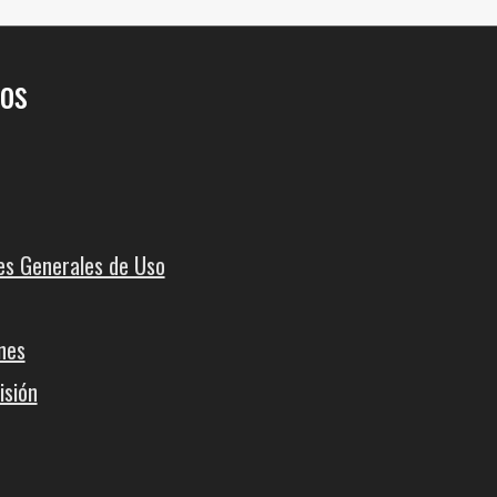
os
es Generales de Uso
nes
isión