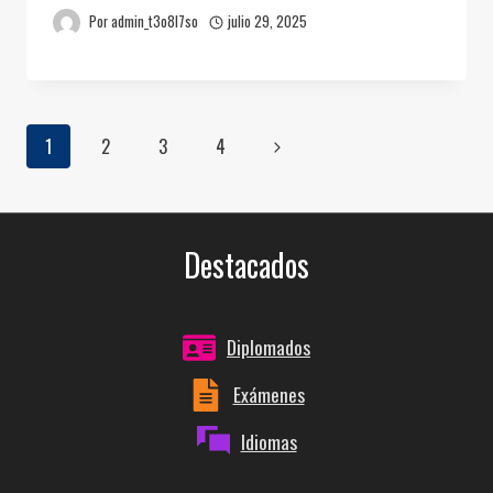
Por
admin_t3o8l7so
julio 29, 2025
Navegación
Siguiente
1
2
3
4
página
de
Destacados
página
Diplomados
Exámenes
Idiomas