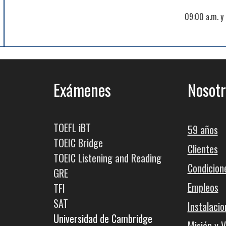
09:00 a.m. y
Exámenes
Nosotr
TOEFL iBT
59 años
TOEIC Bridge
Clientes
TOEIC Listening and Reading
Condicion
GRE
Empleos
TFI
SAT
Instalacio
Universidad de Cambridge
Misión y V