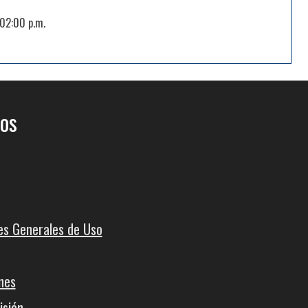
 02:00 p.m.
os
es Generales de Uso
nes
isión