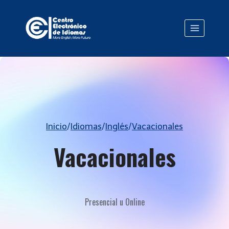
Saltar
al
contenido
Inicio
/
Idiomas
/
Inglés
/
Vacacionales
Vacacionales
Presencial u Online