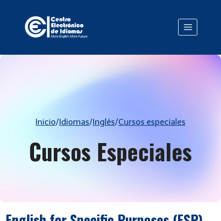
Saltar
al
contenido
Inicio
/
Idiomas
/
Inglés
/
Cursos especiales
Cursos Especiales
English for Specific Purposes (ESP)