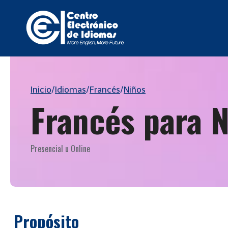
Saltar
al
contenido
Inicio
/
Idiomas
/
Francés
/
Niños
Francés para 
Presencial u Online
Propósito