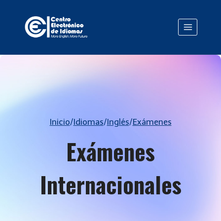
Saltar
al
contenido
Inicio
/
Idiomas
/
Inglés
/
Exámenes
Exámenes
Internacionales