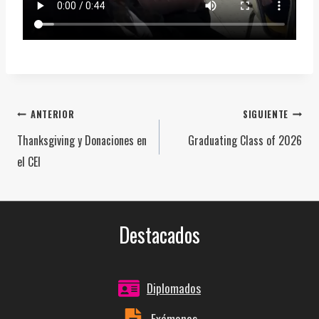
Navegación
ANTERIOR
SIGUIENTE
Thanksgiving y Donaciones en
Graduating Class of 2026
de
el CEI
entradas
Destacados
Diplomados
Exámenes