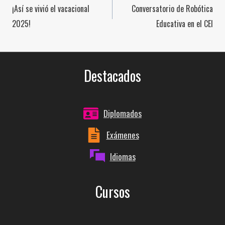
¡Así se vivió el vacacional
Conversatorio de Robótica
de
2025!
Educativa en el CEI
entradas
Destacados
Diplomados
Exámenes
Idiomas
Cursos