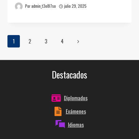
Por
admin_t3o8l7so
julio 29, 2025
Navegación
Siguiente
1
2
3
4
página
de
Destacados
página
Diplomados
Exámenes
Idiomas