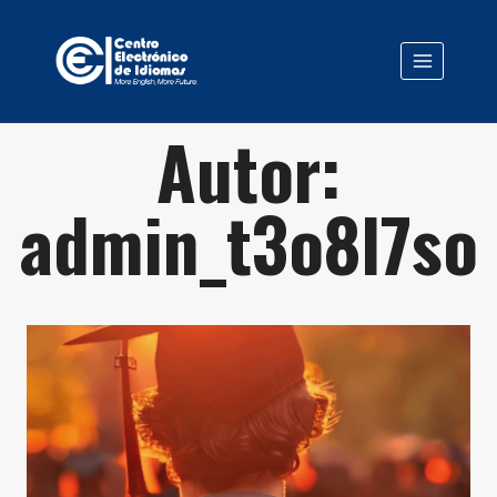
Saltar
al
contenido
Autor:
admin_t3o8l7so